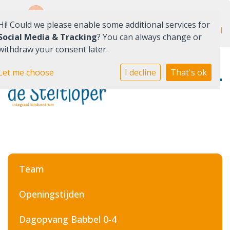
0594 64 18 58
Hi! Could we please enable some additional services for
KidsAdmin
Ouderportaal
Social Media & Tracking
? You can always change or
withdraw your consent later.
IKC
Let me choose
I decline
That's ok
Onderwijs
Opvang
Quadraten
Contact
Team
Openingstijden
Dagopvang Babbel 0-4